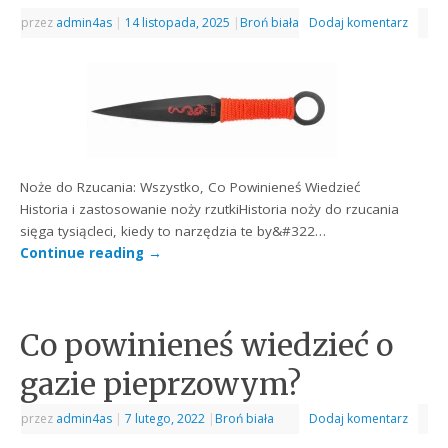
przez
admin4as
|
14 listopada, 2025
|
Broń biała
Dodaj komentarz
Noże do Rzucania: Wszystko, Co Powinieneś Wiedzieć
Historia i zastosowanie noży rzutkiHistoria noży do rzucania
sięga tysiącleci, kiedy to narzędzia te by&#322…
Continue reading
→
Co powinieneś wiedzieć o
gazie pieprzowym?
przez
admin4as
|
7 lutego, 2022
|
Broń biała
Dodaj komentarz