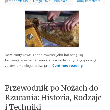
przez
admin4as
|
3 lutego, 2026
|
Broń biała
Dodaj komentarz
Noże motylkowe, znane również jako balisong, są
fascynującymi narzędziami, które od lat przyciągają uwagę
zarówno kolekcjonerów, jak…
Continue reading
→
Przewodnik po Nożach do
Rzucania: Historia, Rodzaje
i Techniki