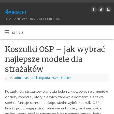
4airsoft
DLA FANÓW SURVIVALI I MILITARII
MENU
Koszulki OSP – jak wybrać
najlepsze modele dla
strażaków
przez
admin4as
|
22 listopada, 2024
|
Odzież
Koszulki dla strażaków stanowią jeden z kluczowych elementów
odzieży roboczej, który nie tylko zapewnia komfort, ale także
spełnia funkcje ochronne. Odpowiedni wybór koszulki OSP,
biorąc pod uwagę różnorodne warunki pracy, jest niezwykle
ważny. Warto zwrócić uwagę na kilka istotnych kwestii, które