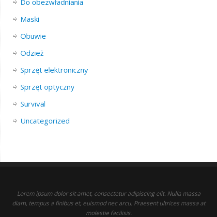
Do obezwładniania
Maski
Obuwie
Odzież
Sprzęt elektroniczny
Sprzęt optyczny
Survival
Uncategorized
Lorem ipsum dolor sit amet, consectetur adipiscing elit. Nulla massa
diam, tempus a finibus et, euismod nec arcu. Praesent ultrices massa at
molestie facilisis.