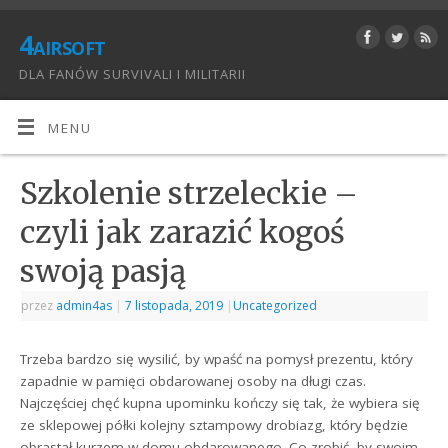
4airsoft
DLA FANÓW SURVIVALI I MILITARII
MENU
Szkolenie strzeleckie –
czyli jak zarazić kogoś
swoją pasją
przez
admin4as
|
7 listopada, 2019
|
Uncategorized
Trzeba bardzo się wysilić, by wpaść na pomysł prezentu, który
zapadnie w pamięci obdarowanej osoby na długi czas.
Najczęściej chęć kupna upominku kończy się tak, że wybiera się
ze sklepowej półki kolejny sztampowy drobiazg, który będzie
obrastał kurzem w domu obdarowanego. Co zrobić, by swoim