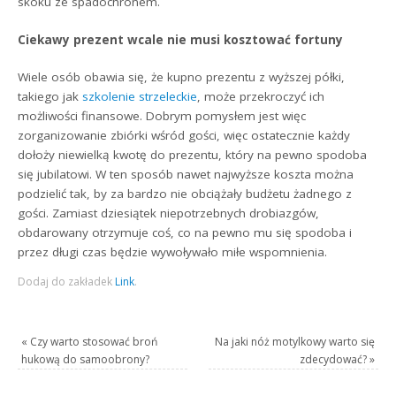
skoku ze spadochronem.
Ciekawy prezent wcale nie musi kosztować fortuny
Wiele osób obawia się, że kupno prezentu z wyższej półki,
takiego jak
szkolenie strzeleckie
, może przekroczyć ich
możliwości finansowe. Dobrym pomysłem jest więc
zorganizowanie zbiórki wśród gości, więc ostatecznie każdy
dołoży niewielką kwotę do prezentu, który na pewno spodoba
się jubilatowi. W ten sposób nawet najwyższe koszta można
podzielić tak, by za bardzo nie obciążały budżetu żadnego z
gości. Zamiast dziesiątek niepotrzebnych drobiazgów,
obdarowany otrzymuje coś, co na pewno mu się spodoba i
przez długi czas będzie wywoływało miłe wspomnienia.
Dodaj do zakładek
Link
.
«
Czy warto stosować broń
Na jaki nóż motylkowy warto się
hukową do samoobrony?
zdecydować?
»