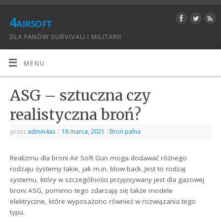
4airsoft
DLA FANÓW SURVIVALI I MILITARII
MENU
ASG – sztuczna czy
realistyczna broń?
przez
admin4as
|
18 marca, 2021
|
Broń palna
Realizmu dla broni Air Soft Gun moga dodawać różnego
rodzaju systemy takie, jak m.in. blow back. Jest to rodzaj
systemu, który w szczególności przypisywany jest dla gazowej
broni ASG, pomimo tego zdarzają się także modele
elektryczne, które wyposażono również w rozwiązania tego
typu.